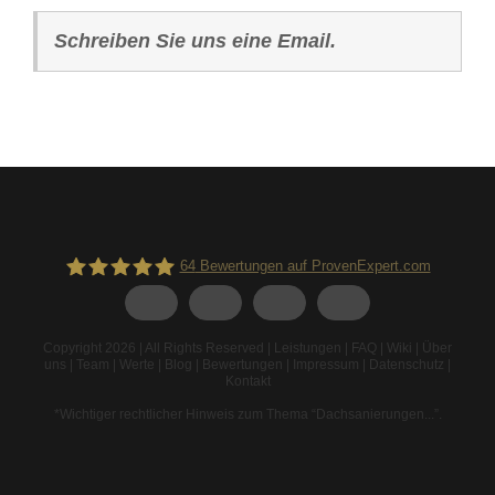
Schreiben Sie uns eine Email.
64
Bewertungen auf ProvenExpert.com
Spodarek Dachbeschichtungen
Copyright 2026 | All Rights Reserved |
Leistungen
|
FAQ
|
Wiki
|
Über
uns
|
Team
|
Werte
|
Blog
|
Bewertungen
|
Impressum
|
Datenschutz
|
Kontakt
*Wichtiger rechtlicher Hinweis zum Thema “Dachsanierungen...”
.