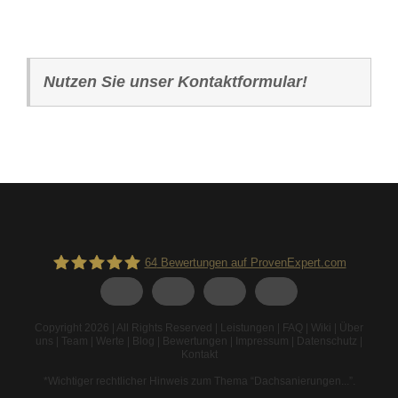
Nutzen Sie unser Kontaktformular!
64
Bewertungen auf ProvenExpert.com
Spodarek Dachbeschichtungen
Copyright 2026 | All Rights Reserved |
Leistungen
|
FAQ
|
Wiki
|
Über
uns
|
Team
|
Werte
|
Blog
|
Bewertungen
|
Impressum
|
Datenschutz
|
Kontakt
*Wichtiger rechtlicher Hinweis zum Thema “Dachsanierungen...”
.