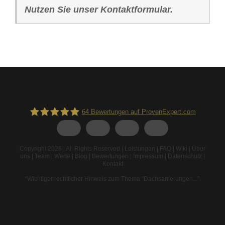
Nutzen Sie unser Kontaktformular.
64
Bewertungen auf ProvenExpert.com
Spodarek Dachbeschichtungen
Copyright 2026 | All Rights Reserved |
Leistungen
|
FAQ
|
Wiki
|
Über
uns
|
Team
|
Werte
|
Blog
|
Bewertungen
|
Impressum
|
Datenschutz
|
Kontakt
*Wichtiger rechtlicher Hinweis zum Thema “Dachsanierungen...”
.