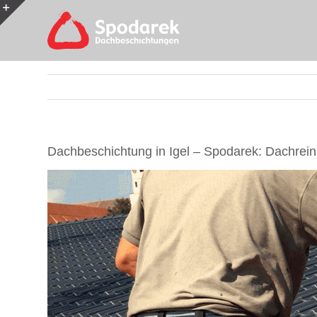
Skip
to
Toggle
content
Sliding
Bar
Area
Dachbeschichtung in Igel – Spodarek: Dachrein