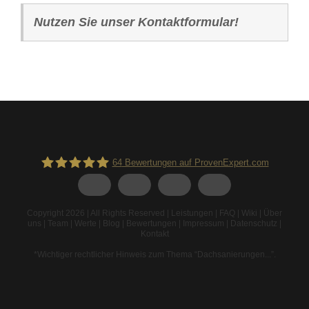
Nutzen Sie unser Kontaktformular!
64
Bewertungen auf ProvenExpert.com
Spodarek Dachbeschichtungen
Copyright 2026 | All Rights Reserved |
Leistungen
|
FAQ
|
Wiki
|
Über
uns
|
Team
|
Werte
|
Blog
|
Bewertungen
|
Impressum
|
Datenschutz
|
Kontakt
*Wichtiger rechtlicher Hinweis zum Thema “Dachsanierungen...”
.