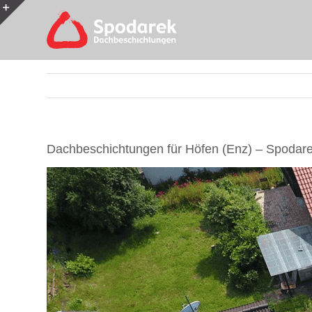
Skip
to
Toggle
content
Sliding
Bar
Area
Dachbeschichtungen für Höfen (Enz) – Spodare