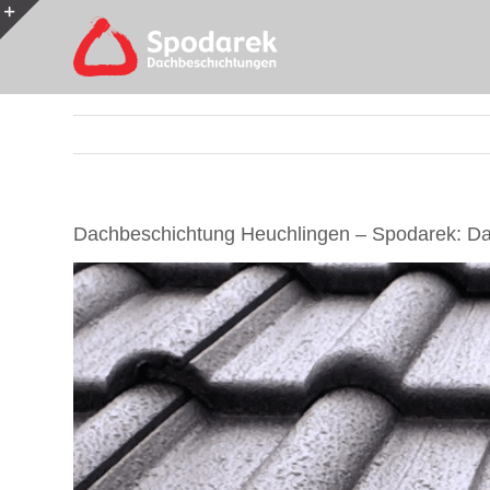
Skip
to
Toggle
content
Sliding
Bar
Area
Dachbeschichtung Heuchlingen – Spodarek: Da