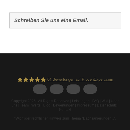
Schreiben Sie uns eine Email.
64
Bewertungen auf ProvenExpert.com
Spodarek Dachbeschichtungen
Copyright 2026 | All Rights Reserved |
Leistungen
|
FAQ
|
Wiki
|
Über
uns
|
Team
|
Werte
|
Blog
|
Bewertungen
|
Impressum
|
Datenschutz
|
Kontakt
*Wichtiger rechtlicher Hinweis zum Thema “Dachsanierungen...”
.