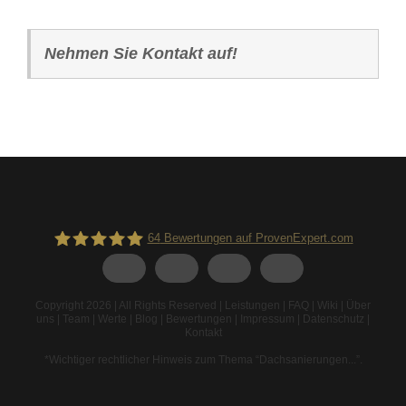
Nehmen Sie Kontakt auf!
64
Bewertungen auf ProvenExpert.com
Spodarek Dachbeschichtungen
Copyright 2026 | All Rights Reserved |
Leistungen
|
FAQ
|
Wiki
|
Über
uns
|
Team
|
Werte
|
Blog
|
Bewertungen
|
Impressum
|
Datenschutz
|
Kontakt
*Wichtiger rechtlicher Hinweis zum Thema “Dachsanierungen...”
.