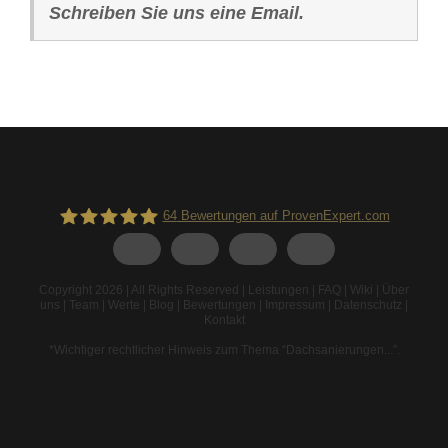
Schreiben Sie uns eine Email.
64
Bewertungen auf ProvenExpert.com
Spodarek Dachbeschichtungen
Copyright 2026 | All Rights Reserved |
Leistungen
|
FAQ
|
Wiki
|
Über
uns
|
Team
|
Werte
|
Blog
|
Bewertungen
|
Impressum
|
Datenschutz
|
Kontakt
*Wichtiger rechtlicher Hinweis zum Thema “Dachsanierungen...”
.