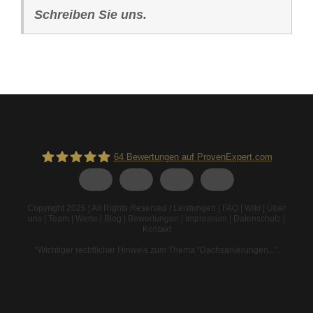
Schreiben Sie uns.
64
Bewertungen auf ProvenExpert.com
Spodarek Dachbeschichtungen
Copyright 2026 | All Rights Reserved |
Leistungen
|
FAQ
|
Wiki
|
Über
uns
|
Team
|
Werte
|
Blog
|
Bewertungen
|
Impressum
|
Datenschutz
|
Kontakt
*Wichtiger rechtlicher Hinweis zum Thema “Dachsanierungen...”
.