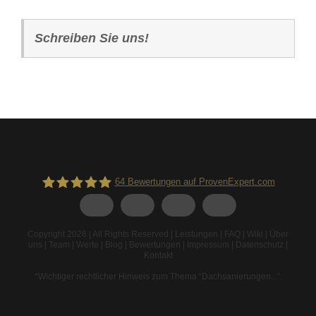
Schreiben Sie uns!
64
Bewertungen auf ProvenExpert.com
Spodarek Dachbeschichtungen
Copyright 2026 | All Rights Reserved |
Leistungen
|
FAQ
|
Wiki
|
Über
uns
|
Team
|
Werte
|
Blog
|
Bewertungen
|
Impressum
|
Datenschutz
|
Kontakt
*Wichtiger rechtlicher Hinweis zum Thema “Dachsanierungen...”
.