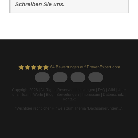
Schreiben Sie uns.
64
Bewertungen auf ProvenExpert.com
Spodarek Dachbeschichtungen
Copyright 2026 | All Rights Reserved |
Leistungen
|
FAQ
|
Wiki
|
Über
uns
|
Team
|
Werte
|
Blog
|
Bewertungen
|
Impressum
|
Datenschutz
|
Kontakt
*Wichtiger rechtlicher Hinweis zum Thema “Dachsanierungen...”
.