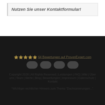
Nutzen Sie unser Kontaktformular!
64
Bewertungen auf ProvenExpert.com
Spodarek Dachbeschichtungen
Copyright 2026 | All Rights Reserved |
Leistungen
|
FAQ
|
Wiki
|
Über
uns
|
Team
|
Werte
|
Blog
|
Bewertungen
|
Impressum
|
Datenschutz
|
Kontakt
*Wichtiger rechtlicher Hinweis zum Thema “Dachsanierungen...”
.