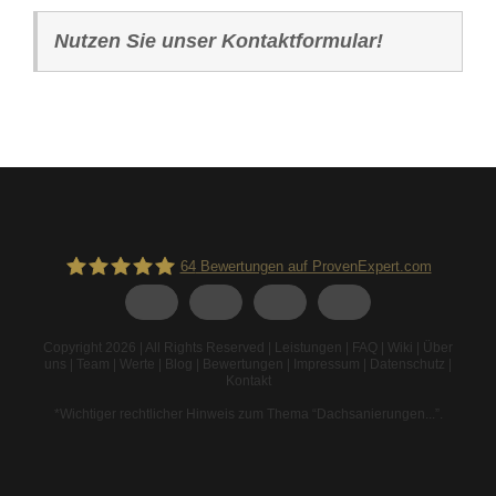
Nutzen Sie unser Kontaktformular!
64
Bewertungen auf ProvenExpert.com
Spodarek Dachbeschichtungen
Copyright 2026 | All Rights Reserved |
Leistungen
|
FAQ
|
Wiki
|
Über
uns
|
Team
|
Werte
|
Blog
|
Bewertungen
|
Impressum
|
Datenschutz
|
Kontakt
*Wichtiger rechtlicher Hinweis zum Thema “Dachsanierungen...”
.