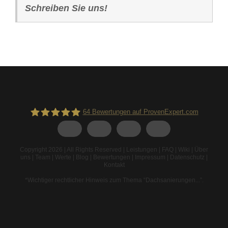
Schreiben Sie uns!
64
Bewertungen auf ProvenExpert.com
Spodarek Dachbeschichtungen
Copyright 2026 | All Rights Reserved |
Leistungen
|
FAQ
|
Wiki
|
Über
uns
|
Team
|
Werte
|
Blog
|
Bewertungen
|
Impressum
|
Datenschutz
|
Kontakt
*Wichtiger rechtlicher Hinweis zum Thema “Dachsanierungen...”
.