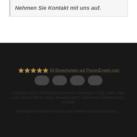
Nehmen Sie Kontakt mit uns auf.
64
Bewertungen auf ProvenExpert.com
Spodarek Dachbeschichtungen
Copyright 2026 | All Rights Reserved |
Leistungen
|
FAQ
|
Wiki
|
Über
uns
|
Team
|
Werte
|
Blog
|
Bewertungen
|
Impressum
|
Datenschutz
|
Kontakt
*Wichtiger rechtlicher Hinweis zum Thema “Dachsanierungen...”
.