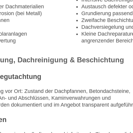
r Dachmaterialien
Austausch defekter od
osion (bei Metall)
Grundierung passend
nnen
Zweifache Beschichtun
Dachversiegelung und
Solaranlagen
Kleine Dachreparature
wertung
angrenzender Bereic
tung, Dachreinigung & Beschichtung
begutachtung
ung vor Ort: Zustand der Dachpfannen, Betondachsteine,
t, An- und Abschlüssen, Kaminverwahrungen und
en dokumentiert und im Angebot transparent aufgeführ
en