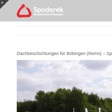
Skip
to
Toggle
content
Sliding
Bar
Area
Dachbeschichtungen für Böbingen (Rems) – Spo