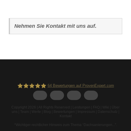
Nehmen Sie Kontakt mit uns auf.
64
Bewertungen auf ProvenExpert.com
Spodarek Dachbeschichtungen
Copyright 2026 | All Rights Reserved |
Leistungen
|
FAQ
|
Wiki
|
Über
uns
|
Team
|
Werte
|
Blog
|
Bewertungen
|
Impressum
|
Datenschutz
|
Kontakt
*Wichtiger rechtlicher Hinweis zum Thema “Dachsanierungen...”
.