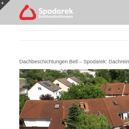
Skip
to
Toggle
content
Sliding
Bar
Area
Dachbeschichtungen Bell – Spodarek: Dachrein