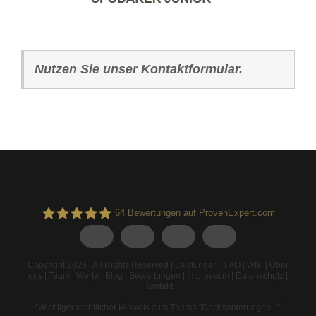
Nutzen Sie unser Kontaktformular.
64
Bewertungen auf ProvenExpert.com
Spodarek Dachbeschichtungen
Copyright 2026 | All Rights Reserved |
Leistungen
|
FAQ
|
Wiki
|
Über
uns
|
Team
|
Werte
|
Blog
|
Bewertungen
|
Impressum
|
Datenschutz
|
Kontakt
*Wichtiger rechtlicher Hinweis zum Thema “Dachsanierungen...”
.