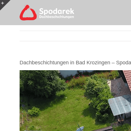
Skip
to
Toggle
content
Sliding
Bar
Area
Dachbeschichtungen in Bad Krozingen – Spodar