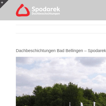
Skip
to
Toggle
content
Sliding
Bar
Area
Dachbeschichtungen Bad Bellingen – Spodarek: