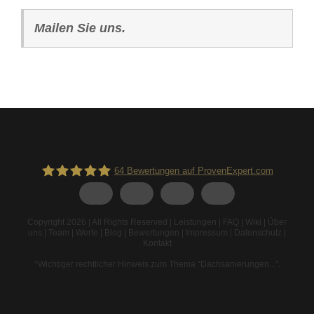
Mailen Sie uns.
64
Bewertungen auf ProvenExpert.com
Spodarek Dachbeschichtungen
Copyright 2026 | All Rights Reserved |
Leistungen
|
FAQ
|
Wiki
|
Über
uns
|
Team
|
Werte
|
Blog
|
Bewertungen
|
Impressum
|
Datenschutz
|
Kontakt
*Wichtiger rechtlicher Hinweis zum Thema “Dachsanierungen...”
.